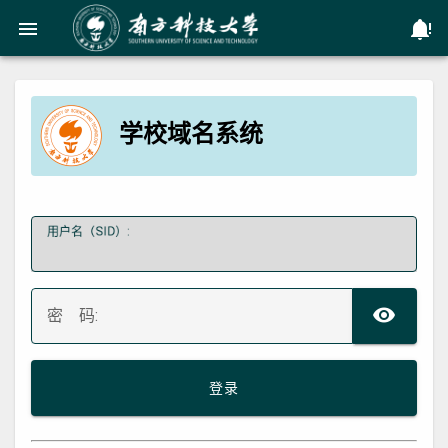
menu
no
学校域名系统
用户名（SID）:
TO
密 码:
登录