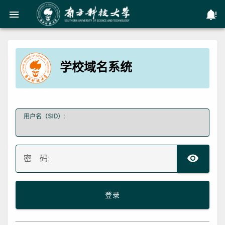
menu
no
学校域名系统
用户名（SID）:
TO
密 码:
登录