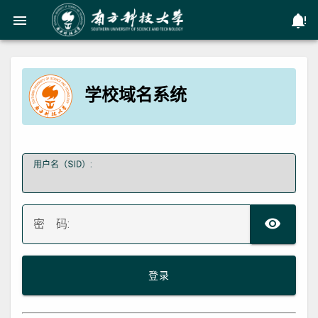
menu
no
学校域名系统
用户名（SID）:
TO
密 码:
登录